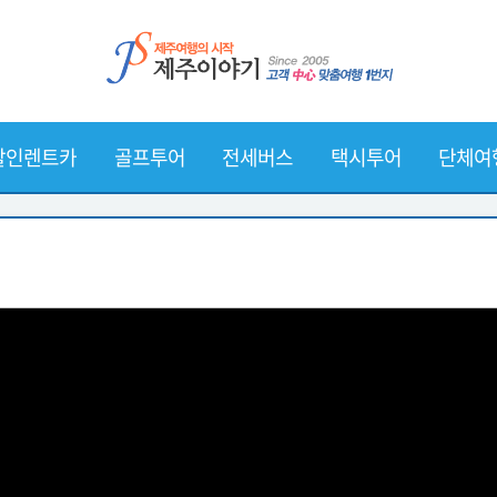
할인렌트카
골프투어
전세버스
택시투어
단체여