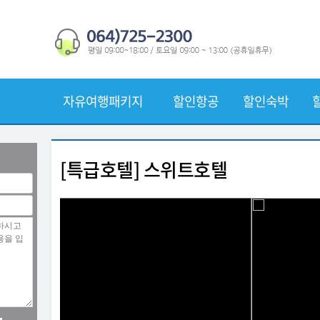
자유여행패키지
할인항공
할인숙박
[특급호텔] 스위트호텔