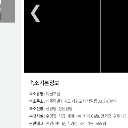
의
숙소기본정보
숙소유형
: 특급호텔
숙소주소
: 제주특별자치도 서귀포시 색달동 2812-10번지
숙소전망
: 산전망, 정원전망
부대시설
: 수영장, 식당, 세미나실, 카페.Cafe, 연회장, 휘트니
관련태그
: 연인/허니문, 수영장, 조식가능, 복층형