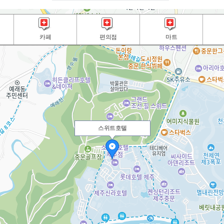
카페
편의점
마트
스위트호텔