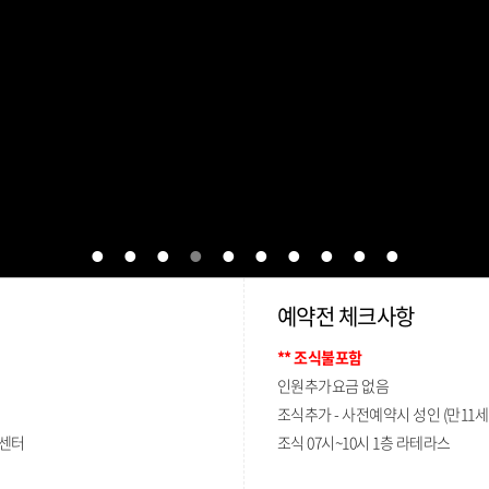
예약전 체크사항
** 조식불포함
인원추가요금 없음
조식추가 - 사전예약시 성인 (만11세이상)
스센터
조식 07시~10시 1층 라테라스