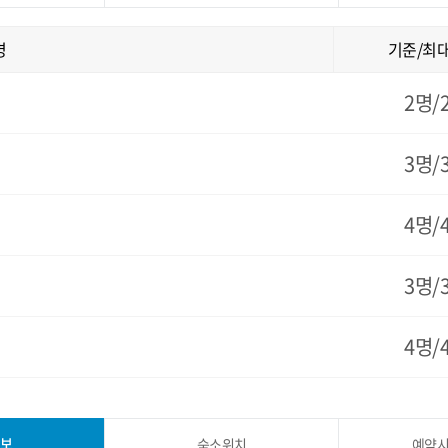
명
기준/최
2명/
3명/
4명/
3명/
4명/
보
숙소위치
예약