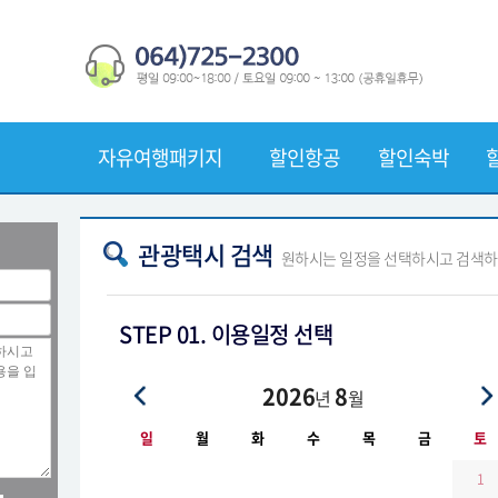
자유여행패키지
할인항공
할인숙박
관광택시 검색
원하시는 일정을 선택하시고 검색하기
STEP 01. 이용일정 선택
2026
8
년
월
일
월
화
수
목
금
토
1