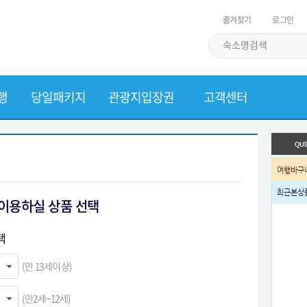
즐겨찾기
로그인
행
당일패키지
관광지입장권
고객센터
. 이용하실 상품 선택
택
(만 13세이상)
(만2세~12세)