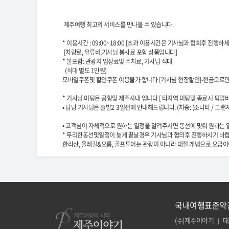
제주여행 최고의 서비스를 만나볼 수 있습니다.
* 이용시간 : 09:00~18:00 [초과 이용시간은 기사님과 협희후 진행하세
[차량료, 유류비,기사님 봉사료 포함 상품입니다]
* 불포함: 관광지 입장료및 주차료, 기사님 식대
(식대 별도 1만원)
모바일쿠폰및 할인쿠폰 이용불가 합니다 [기사님 현장할인]-현금으로
* 기사님 미팅은 공항및 제주시내 입니다 [ 타지역 미팅및 종료시 픽업비
• 담당 기사님은 출발2-3일전에 안내해드립니다. (차종: (소나타 / 그랜
• 고객님이 자체적으로 원하는 일정을 알려주시면 동선에 맞춰 원하는 
* 무리한동선및일정이 늦게 끝날경우 기사님과 협의후 진행하시기 바
한라산, 올레길&오름, 골프투어는 관광이 아니라 대절 개념으로 요금
국내여행표준약
(주)제주이야기
대
|