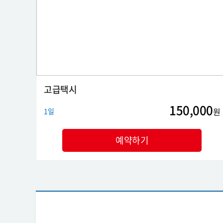
고급택시
150,000
원
1일
예약하기