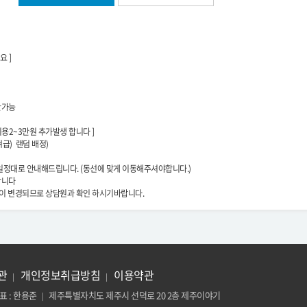
요 ]
만가능
용2~3만원 추가발생 합니다 ]
져급) 랜덤 배정)
일정대로 안내해드립니다. (동선에 맞게 이동해주셔야합니다.)
랍니다
이이 변경되므로 상담원과 확인 하시기바랍니다.
관
개인정보취급방침
이용약관
|
|
표 : 한용준
제주특별자치도 제주시 선덕로 20 2층 제주이야기
|