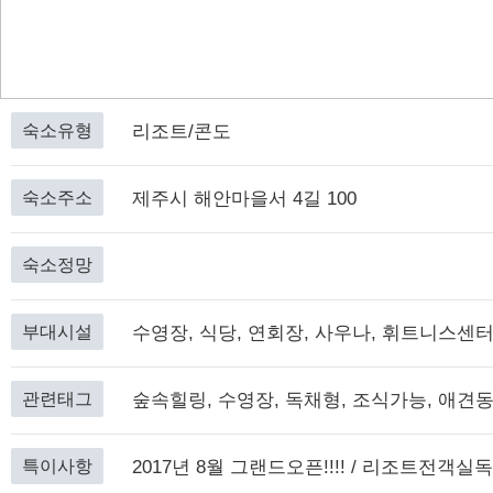
숙소유형
리조트/콘도
숙소주소
제주시 해안마을서 4길 100
숙소정망
부대시설
수영장, 식당, 연회장, 사우나, 휘트니스센
관련태그
숲속힐링, 수영장, 독채형, 조식가능, 애견
특이사항
2017년 8월 그랜드오픈!!!! / 리조트전객