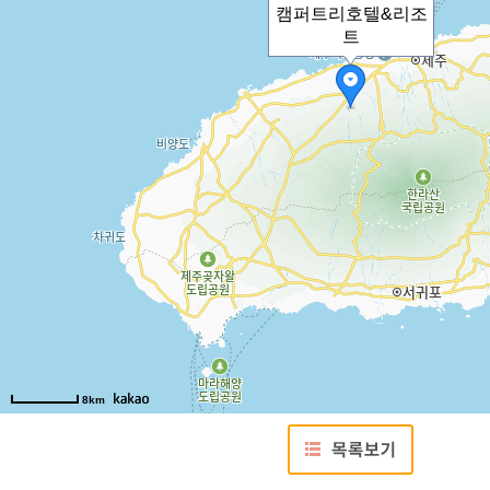
캠퍼트리호텔&리조
트
8km