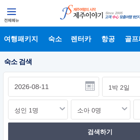
여행패키지
숙소
렌터카
항공
골프
숙소 검색
검색하기